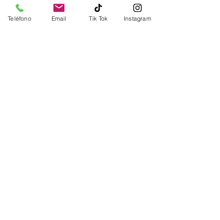
Teléfono
Email
Tik Tok
Instagram
Hecho a mano
Tejidos de 1ª Calidad
Producto Personalizado